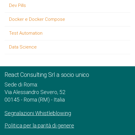
Dev Pills
Docker e Docker Compose
Test Automation
Data Science
React Consulting Srl a socio unico
Sede di Roma:
Via Alessandro Severo, 52
00145 - Roma (RM) - Italia
Segnalazioni Whistleblowing
Politica per la parità di genere