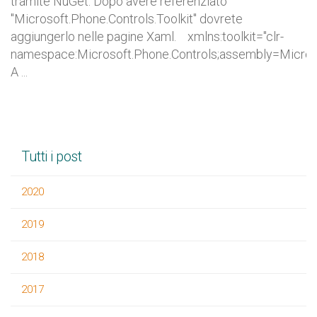
tramite NuGet. Dopo avere referenziato
"Microsoft.Phone.Controls.Toolkit" dovrete
aggiungerlo nelle pagine Xaml. xmlns:toolkit="clr-
namespace:Microsoft.Phone.Controls;assembly=Microsof
A ...
Tutti i post
2020
2019
2018
2017