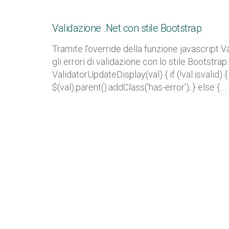
Validazione .Net con stile Bootstrap
Tramite l'override della funzione javascript V
gli errori di validazione con lo stile Bootstra
ValidatorUpdateDisplay(val) { if (!val.isvalid) { $(
$(val).parent().addClass('has-error'); } else { ...