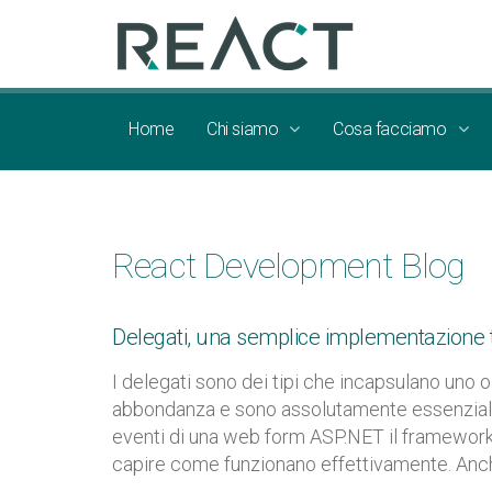
Home
Chi siamo
Cosa facciamo
React Development Blog
Delegati, una semplice implementazione t
I delegati sono dei tipi che incapsulano uno 
abbondanza e sono assolutamente essenziali n
eventi di una web form ASP.NET il framework r
capire come funzionano effettivamente. Anche L