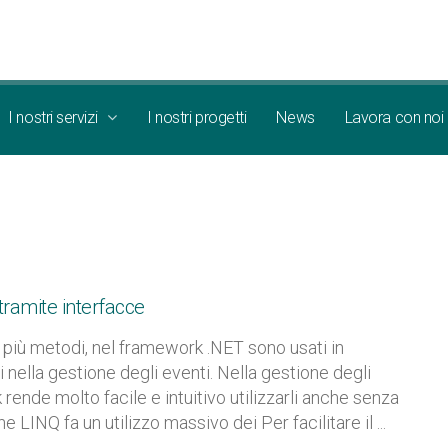
I nostri servizi
I nostri progetti
News
Lavora con noi
ramite interfacce
o più metodi, nel framework .NET sono usati in
ella gestione degli eventi. Nella gestione degli
ende molto facile e intuitivo utilizzarli anche senza
INQ fa un utilizzo massivo dei Per facilitare il ...