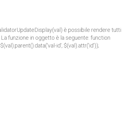
alidatorUpdateDisplay(val) è possibile rendere tutti
p. La funzione in oggetto è la seguente: function
val).parent().data('val-id', $(val).attr('id'));