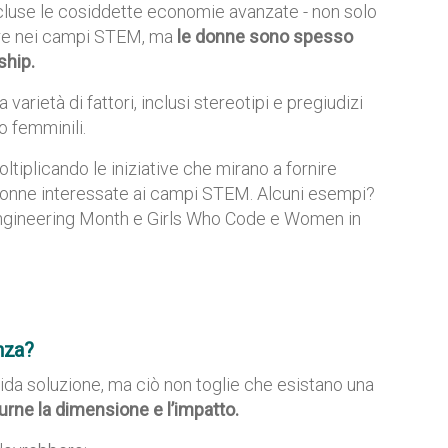
- incluse le cosiddette economie avanzate - non solo
nere nei campi STEM, ma
le donne sono spesso
ship.
varietà di fattori, inclusi stereotipi e pregiudizi
o femminili.
ltiplicando le iniziative che mirano a fornire
 donne interessate ai campi STEM. Alcuni esempi?
Engineering Month e Girls Who Code e Women in
enza?
pida soluzione, ma ciò non toglie che esistano una
durne la dimensione e l’impatto.