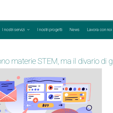
I nostri servizi
I nostri progetti
News
Lavora con noi
no materie STEM, ma il divario di 