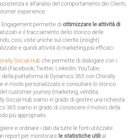
ll'assistenza e all'analisi del comportamento dei Clienti,
ustomer experience.
er Engagement permette di
ottimizzare le attività di
tizzati e il tracciamento dello storico delle
ndo, così, viste uniche sul cliente (insight)
zzate e quindi attività di marketing più efficaci.
orally Social Hub
che permette di dialogare con i
gitali (Facebook, Twitter, LinkedIn, YouTube,
e della piattaforma di Dynamics 365 con Chorally
nte in modo personalizzato e consultare lo storico
e del customer journey (marketing, vendita,
lly Social Hub siamo in grado di gestire una richiesta
ics 365 siamo in grado di conoscere il motivo della
do più appropriato.
iere e ordinare i dati da tutte le fonti utilizzate
un report per monitorare
le statistiche utili
al