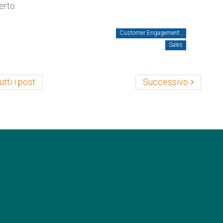
erto.
Customer Engagement ,
Sales
utti i post
Successivo