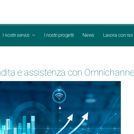
I nostri servizi
I nostri progetti
News
Lavora con noi
i vendita e assistenza con Omnicha