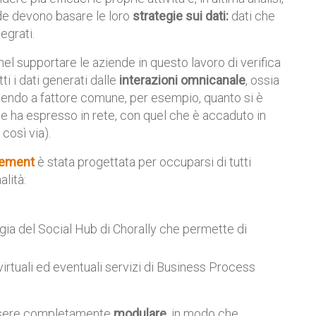
nde devono basare le loro
strategie sui dati:
dati che
egrati.
el supportare le aziende in questo lavoro di verifica
i i dati generati dalle
interazioni omnicanale
, ossia
(mettendo a fattore comune, per esempio, quanto si è
nte ha espresso in rete, con quel che è accaduto in
così via).
gement
è stata progettata per occuparsi di tutti
alità:
gia del Social Hub di Chorally che permette di
irtuali ed eventuali servizi di Business Process
essere completamente
modulare
, in modo che