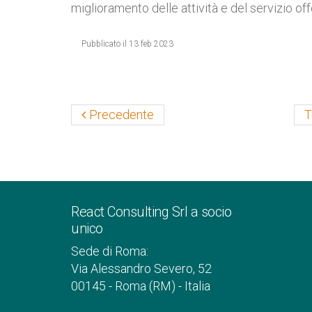
miglioramento delle attività e del servizio off
Pubblicato il 13 feb 2023
Precedente
T
React Consulting Srl a socio
unico
Sede di Roma:
Via Alessandro Severo, 52
00145 - Roma (RM) - Italia