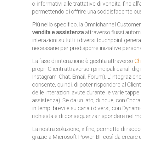
o informativi alle trattative di vendita, fino a
permettendo di offrire una soddisfacente c
Più nello specifico, la Omnichannel Custom
vendita e assistenza
attraverso flussi automa
interazioni su tutti i diversi touchpoint genera
necessarie per predisporre iniziative personali
La fase di interazione è gestita attraverso
Ch
propri Clienti attraverso i principali canali di
Instagram, Chat, Email, Forum). L'integrazion
consente, quindi, di poter rispondere al Clie
delle interazioni avute durante le varie tapp
assistenza). Se da un lato, dunque, con Chora
in tempi brevi e su canali diversi, con Dynam
richiesta e di conseguenza rispondere nel mo
La nostra soluzione, infine, permette di raccogl
grazie a Microsoft Power BI, così da creare 