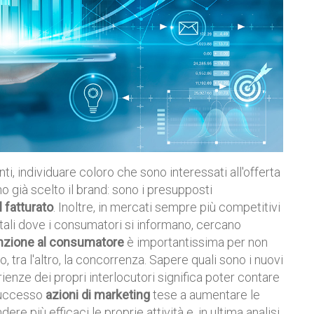
i, individuare coloro che sono interessati all'offerta
no già scelto il brand: sono i presupposti
l fatturato
. Inoltre, in mercati sempre più competitivi
itali dove i consumatori si informano, cercano
enzione al consumatore
è importantissima per non
o, tra l'altro, la concorrenza. Sapere quali sono i nuovi
ienze dei propri interlocutori significa poter contare
 successo
azioni di marketing
tese a aumentare le
dere più efficaci le proprie attività e, in ultima analisi,