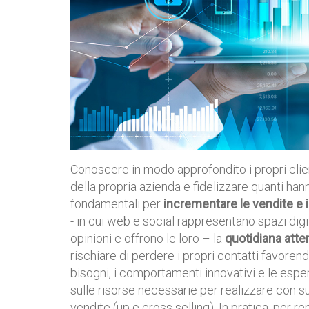
Conoscere in modo approfondito i propri client
della propria azienda e fidelizzare quanti han
fondamentali per
incrementare le vendite e i
- in cui web e social rappresentano spazi dig
opinioni e offrono le loro – la
quotidiana att
rischiare di perdere i propri contatti favorend
bisogni, i comportamenti innovativi e le esper
sulle risorse necessarie per realizzare con
vendite (up e cross selling). In pratica, per ren