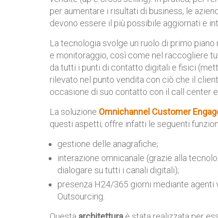
per aumentare i risultati di business, le azie
devono essere il più possibile aggiornati e int
La tecnologia svolge un ruolo di primo piano n
e monitoraggio, così come nel raccogliere tutt
da tutti i punti di contatto digitali e fisici 
rilevato nel punto vendita con ciò che il clie
occasione di suo contatto con il call center e 
La soluzione
Omnichannel Customer Enga
questi aspetti; offre infatti le seguenti funzion
gestione delle anagrafiche;
interazione omnicanale (grazie alla tecnolo
dialogare su tutti i canali digitali);
presenza
H24/365 giorni
mediante agenti v
Outsourcing.
Questa
architettura
è stata realizzata per 