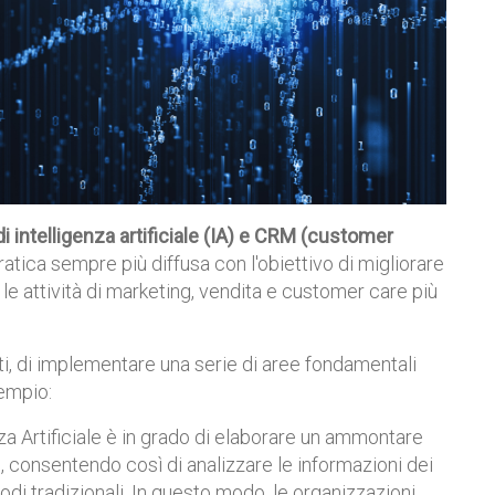
di intelligenza artificiale (IA) e CRM (customer
atica sempre più diffusa con l'obiettivo di migliorare
o le attività di marketing, vendita e customer care più
i, di implementare una serie di aree fondamentali
sempio:
enza Artificiale è in grado di elaborare un ammontare
, consentendo così di analizzare le informazioni dei
odi tradizionali. In questo modo, le organizzazioni