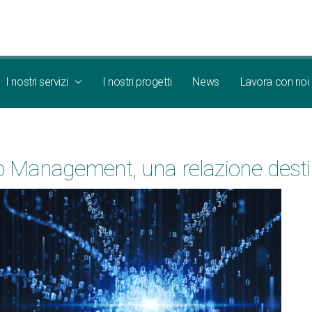
I nostri servizi
I nostri progetti
News
Lavora con noi
p Management, una relazione desti